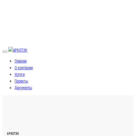
Toggle
navigation
Главная
О компании
Услуги
Проекты
Документы
АРКОТЭК